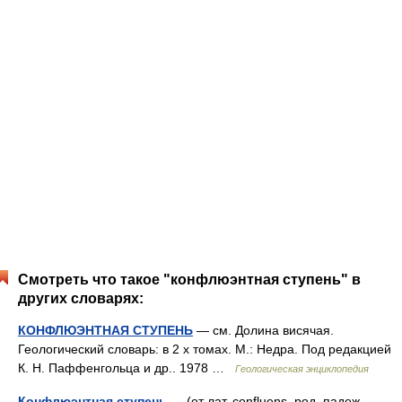
Смотреть что такое "конфлюэнтная ступень" в
других словарях:
КОНФЛЮЭНТНАЯ СТУПЕНЬ
— см. Долина висячая.
Геологический словарь: в 2 х томах. М.: Недра. Под редакцией
К. Н. Паффенгольца и др.. 1978 …
Геологическая энциклопедия
Конфлюэнтная ступень
— (от лат. confluens, род. падеж