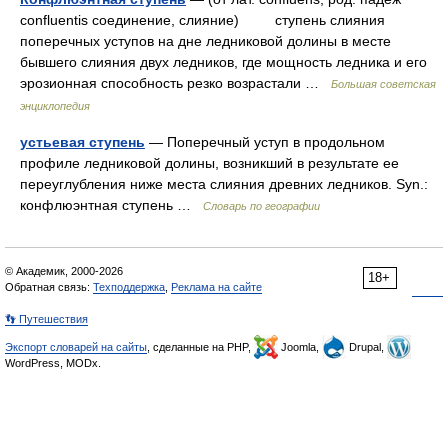
confluentis соединение, слияние) ступень слияния
поперечных уступов на дне ледниковой долины в месте
бывшего слияния двух ледников, где мощность ледника и его
эрозионная способность резко возрастали …
Большая советская
энциклопедия
устьевая ступень
— Поперечный уступ в продольном
профиле ледниковой долины, возникший в результате ее
переуглубления ниже места слияния древних ледников. Syn.:
конфлюэнтная ступень …
Словарь по географии
© Академик, 2000-2026
18+
Обратная связь:
Техподдержка
,
Реклама на сайте
👣 Путешествия
Экспорт словарей на сайты
, сделанные на PHP,
Joomla,
Drupal,
WordPress, MODx.