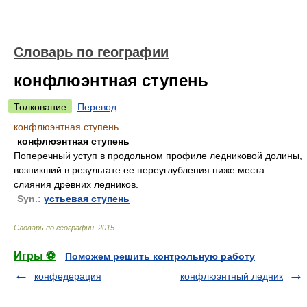
Словарь по географии
конфлюэнтная ступень
Толкование
Перевод
конфлюэнтная ступень
конфлюэнтная ступень
Поперечный уступ в продольном профиле ледниковой долины,
возникший в результате ее переуглубления ниже места
слияния древних ледников.
Syn.:
устьевая ступень
Словарь по географии
.
2015
.
Игры ⚽
Поможем решить контрольную работу
конфедерация
конфлюэнтный ледник